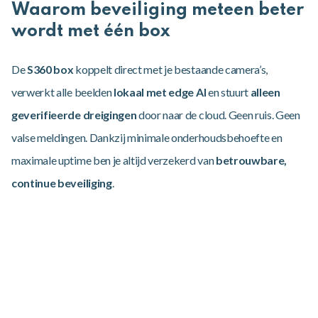
Waarom beveiliging meteen beter
wordt met één box
De
S360 box
koppelt direct met je bestaande camera’s,
verwerkt alle beelden
lokaal met edge AI
en stuurt
alleen
geverifieerde dreigingen
door naar de cloud. Geen ruis. Geen
valse meldingen. Dankzij minimale onderhoudsbehoefte en
maximale uptime ben je altijd verzekerd van
betrouwbare,
continue beveiliging
.